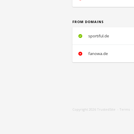
FROM DOMAINS
sportiful.de
fanowa.de
Copyright 2026
TrustedSite
-
Terms
-