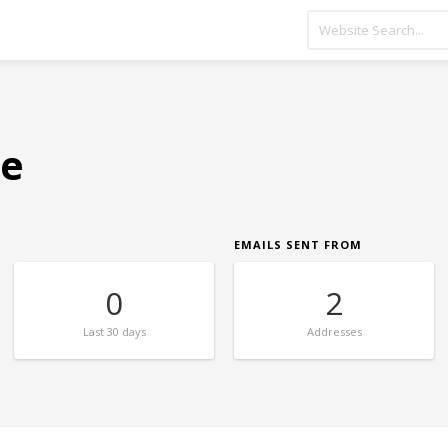
de
EMAILS SENT FROM
0
2
Last
30 days
Addresses