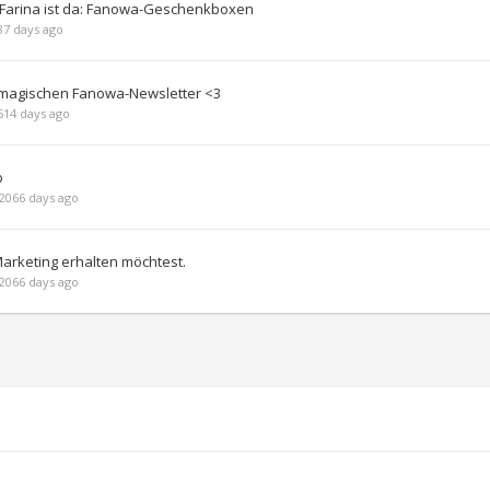
Farina ist da: Fanowa-Geschenkboxen
7 days ago
 magischen Fanowa-Newsletter <3
14 days ago
b
2066 days ago
Marketing erhalten möchtest.
2066 days ago