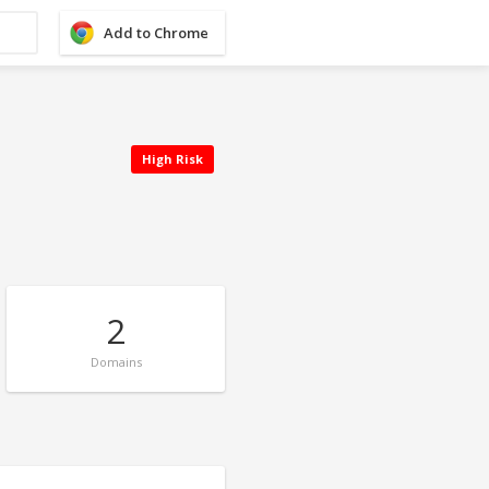
Add to Chrome
High Risk
2
Domains