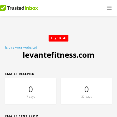
High Risk
Is this your website?
levantefitness.com
EMAILS RECEIVED
0
0
7 days
30 days
EMAILS SENT FROM