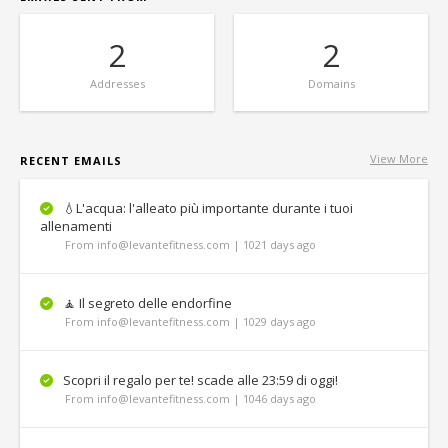
2
2
Addresses
Domains
View More
RECENT EMAILS
💧L'acqua: l'alleato più importante durante i tuoi
allenamenti
From info@levantefitness.com | 1021 days ago
🧘 Il segreto delle endorfine
From info@levantefitness.com | 1029 days ago
Scopri il regalo per te! scade alle 23:59 di oggi!
From info@levantefitness.com | 1046 days ago